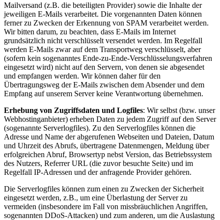
Mailversand (z.B. die beteiligten Provider) sowie die Inhalte der
jeweiligen E-Mails verarbeitet. Die vorgenannten Daten können
ferner zu Zwecken der Erkennung von SPAM verarbeitet werden.
Wir bitten darum, zu beachten, dass E-Mails im Internet
grundsätzlich nicht verschlüsselt versendet werden. Im Regelfall
werden E-Mails zwar auf dem Transportweg verschlüsselt, aber
(sofern kein sogenanntes Ende-zu-Ende-Verschlüsselungsverfahren
eingesetzt wird) nicht auf den Servern, von denen sie abgesendet
und empfangen werden. Wir können daher für den
Übertragungsweg der E-Mails zwischen dem Absender und dem
Empfang auf unserem Server keine Verantwortung übernehmen.
Erhebung von Zugriffsdaten und Logfiles
: Wir selbst (bzw. unser
Webhostinganbieter) erheben Daten zu jedem Zugriff auf den Server
(sogenannte Serverlogfiles). Zu den Serverlogfiles können die
Adresse und Name der abgerufenen Webseiten und Dateien, Datum
und Uhrzeit des Abrufs, übertragene Datenmengen, Meldung über
erfolgreichen Abruf, Browsertyp nebst Version, das Betriebssystem
des Nutzers, Referrer URL (die zuvor besuchte Seite) und im
Regelfall IP-Adressen und der anfragende Provider gehören.
Die Serverlogfiles können zum einen zu Zwecken der Sicherheit
eingesetzt werden, z.B., um eine Überlastung der Server zu
vermeiden (insbesondere im Fall von missbräuchlichen Angriffen,
sogenannten DDoS-Attacken) und zum anderen, um die Auslastung