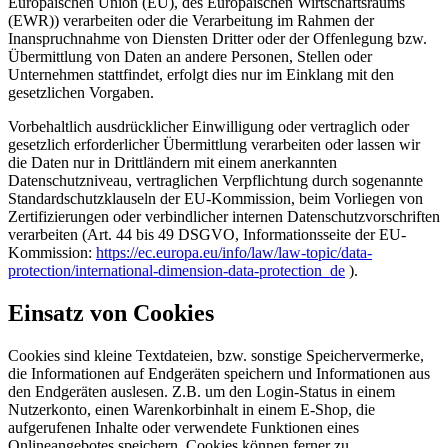
Europäischen Union (EU), des Europäischen Wirtschaftsraums
(EWR)) verarbeiten oder die Verarbeitung im Rahmen der
Inanspruchnahme von Diensten Dritter oder der Offenlegung bzw.
Übermittlung von Daten an andere Personen, Stellen oder
Unternehmen stattfindet, erfolgt dies nur im Einklang mit den
gesetzlichen Vorgaben.
Vorbehaltlich ausdrücklicher Einwilligung oder vertraglich oder
gesetzlich erforderlicher Übermittlung verarbeiten oder lassen wir
die Daten nur in Drittländern mit einem anerkannten
Datenschutzniveau, vertraglichen Verpflichtung durch sogenannte
Standardschutzklauseln der EU-Kommission, beim Vorliegen von
Zertifizierungen oder verbindlicher internen Datenschutzvorschriften
verarbeiten (Art. 44 bis 49 DSGVO, Informationsseite der EU-
Kommission:
https://ec.europa.eu/info/law/law-topic/data-
protection/international-dimension-data-protection_de
).
Einsatz von Cookies
Cookies sind kleine Textdateien, bzw. sonstige Speichervermerke,
die Informationen auf Endgeräten speichern und Informationen aus
den Endgeräten auslesen. Z.B. um den Login-Status in einem
Nutzerkonto, einen Warenkorbinhalt in einem E-Shop, die
aufgerufenen Inhalte oder verwendete Funktionen eines
Onlineangebotes speichern. Cookies können ferner zu