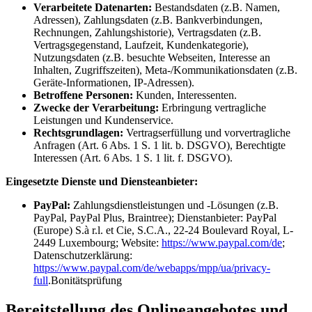
Verarbeitete Datenarten:
Bestandsdaten (z.B. Namen,
Adressen), Zahlungsdaten (z.B. Bankverbindungen,
Rechnungen, Zahlungshistorie), Vertragsdaten (z.B.
Vertragsgegenstand, Laufzeit, Kundenkategorie),
Nutzungsdaten (z.B. besuchte Webseiten, Interesse an
Inhalten, Zugriffszeiten), Meta-/Kommunikationsdaten (z.B.
Geräte-Informationen, IP-Adressen).
Betroffene Personen:
Kunden, Interessenten.
Zwecke der Verarbeitung:
Erbringung vertragliche
Leistungen und Kundenservice.
Rechtsgrundlagen:
Vertragserfüllung und vorvertragliche
Anfragen (Art. 6 Abs. 1 S. 1 lit. b. DSGVO), Berechtigte
Interessen (Art. 6 Abs. 1 S. 1 lit. f. DSGVO).
Eingesetzte Dienste und Diensteanbieter:
PayPal:
Zahlungsdienstleistungen und -Lösungen (z.B.
PayPal, PayPal Plus, Braintree); Dienstanbieter: PayPal
(Europe) S.à r.l. et Cie, S.C.A., 22-24 Boulevard Royal, L-
2449 Luxembourg; Website:
https://www.paypal.com/de
;
Datenschutzerklärung:
https://www.paypal.com/de/webapps/mpp/ua/privacy-
full
.Bonitätsprüfung
Bereitstellung des Onlineangebotes und