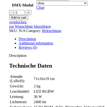
DMX-Modul
Clear
Wandleuchte
COSMA
Add to cart
quantity
vergleichen
zur Wunschliste hinzufügen
SKU:
N/A
Category:
Beleuchtung
Description
Additional information
Reviews (0)
Description
Technische Daten
Abmaße
71x16x19 cm
(LxBxH):
Gewicht:
2 kg
Leuchtmittel:
LED RGBW
Leistung:
36 W
Lichtstrom:
2400 lm