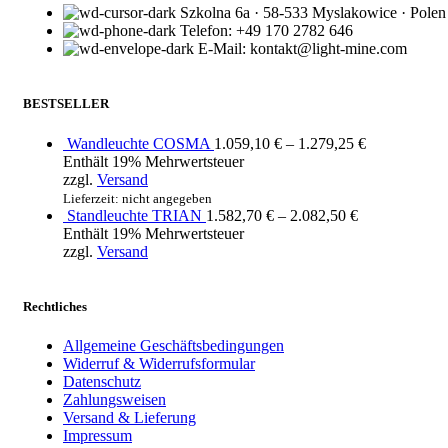
Szkolna 6a · 58-533 Myslakowice · Polen
Telefon: +49 170 2782 646
E-Mail: kontakt@light-mine.com
BESTSELLER
Wandleuchte COSMA
1.059,10
€
–
1.279,25
€
Enthält 19% Mehrwertsteuer
zzgl.
Versand
Lieferzeit: nicht angegeben
Standleuchte TRIAN
1.582,70
€
–
2.082,50
€
Enthält 19% Mehrwertsteuer
zzgl.
Versand
Rechtliches
Allgemeine Geschäftsbedingungen
Widerruf & Widerrufsformular
Datenschutz
Zahlungsweisen
Versand & Lieferung
Impressum