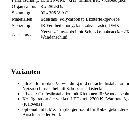
Farbmischung:
16 Bit PWM, 4kHz, flimmerfrei, Videotauglich
Organisation:
3 x 28LEDs
Spannung:
90 - 305 V AC
Materialien:
Edelstahl, Polycarbonat, Lichteffektgewebe
Steuerung:
IR Fernbedienung, kapazitive Taster, DMX
Netzanschlusskabel mit Schutzkontaktstecker /
Anschluss:
Wandanschluß
Varianten
„flex“: für mobile Verwendung und einfache Installation m
Netzanschlusskabel mit Schutzkontaktstecker.
„fixed“: für Festinstallation mit Klemmen für Wandanschl
Konfiguration der weißen LEDs mit 2700 K (Warmweiß) 
(Kaltweiß)
optional mit DMX Empfängermodul für Kabel gebunde
Anschluss oder Funk