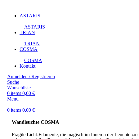
ASTARIS
ASTARIS
TRIAN
TRIAN
COSMA
COSMA
Kontakt
Anmelden / Registrieren
Suche
Wunschliste
0
items
0,00
€
Menu
0
items
0,00
€
Wandleuchte COSMA
Fragile Licht-Filamente, die magisch im Inneren der Leuchte zu 