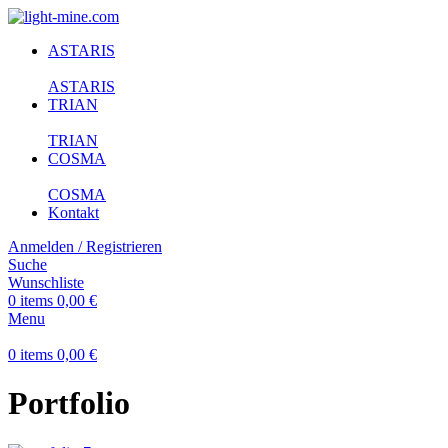
ASTARIS
ASTARIS
TRIAN
TRIAN
COSMA
COSMA
Kontakt
Anmelden / Registrieren
Suche
Wunschliste
0
items
0,00
€
Menu
0
items
0,00
€
Portfolio